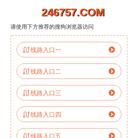
246757.COM
请使用下方推荐的搜狗浏览器访问
线路入口一
线路入口二
线路入口三
线路入口四
线路入口五